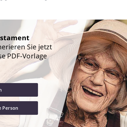
estament
rieren Sie jetzt
se PDF-Vorlage
h
e Person