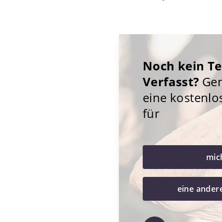
Noch kein T
Verfasst?
Gene
eine kostenlo
für
mic
eine ander