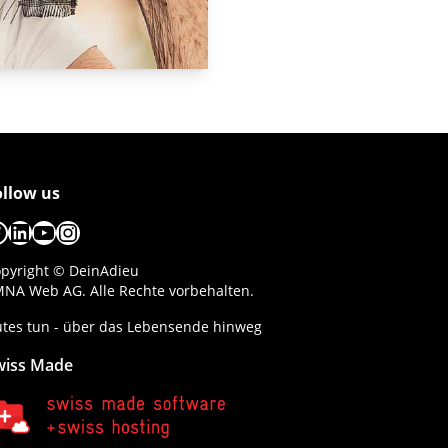
ollow us
acebook
LinkedIn
YouTube
Instagram
pyright © DeinAdieu
NA Web AG. Alle Rechte vorbehalten.
tes tun - über das Lebensende hinweg
wiss Made