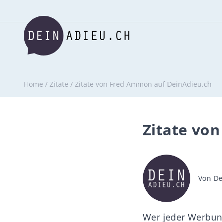
Home
/
Zitate
/
Zitate von Fred Ammon auf DeinAdieu.ch
Zitate vo
Beitra
Von
De
Wer jeder Werbung