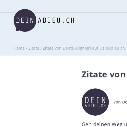
Home
/
Zitate
/
Zitate von Dante Alighieri auf DeinAdieu.ch
Zitate von
Beitra
Von
De
Geh deinen Weg un