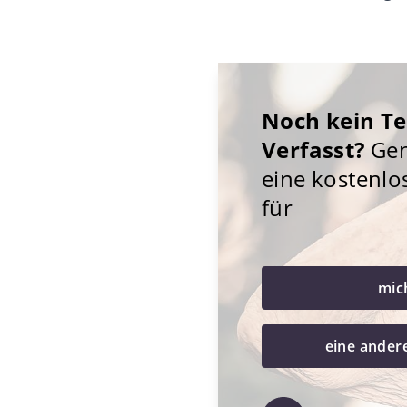
Noch kein T
Verfasst?
Gene
eine kostenlo
für
mic
eine ander