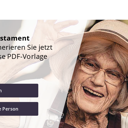
estament
rieren Sie jetzt
se PDF-Vorlage
h
e Person