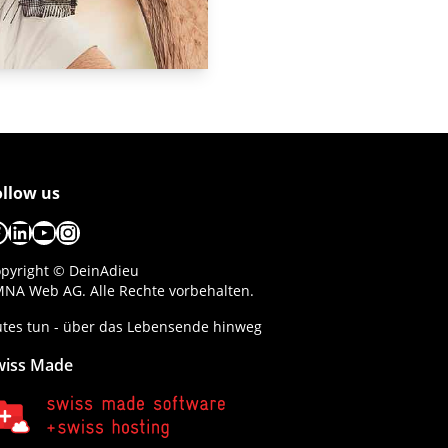
ollow us
acebook
LinkedIn
YouTube
Instagram
pyright © DeinAdieu
NA Web AG. Alle Rechte vorbehalten.
tes tun - über das Lebensende hinweg
wiss Made