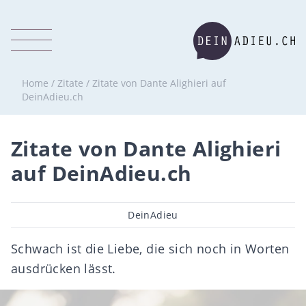
Home
/
Zitate
/
Zitate von Dante Alighieri auf
DeinAdieu.ch
Zitate von Dante Alighieri
auf DeinAdieu.ch
Beitragsautor
DeinAdieu
Schwach ist die Liebe, die sich noch in Worten
ausdrücken lässt.