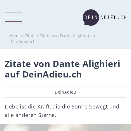
Home
/
Zitate
/
Zitate von Dante Alighieri auf
DeinAdieu.ch
Zitate von Dante Alighieri
auf DeinAdieu.ch
Beitragsautor
DeinAdieu
Liebe ist die Kraft, die die Sonne bewegt und
alle anderen Sterne.