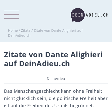
Home
/
Zitate
/
Zitate von Dante Alighieri auf
DeinAdieu.ch
Zitate von Dante Alighieri
auf DeinAdieu.ch
Beitragsautor
DeinAdieu
Das Menschengeschlecht kann ohne Freiheit
nicht glücklich sein, die politische Freiheit aber
ist auf die Freiheit des Urteils begründet.