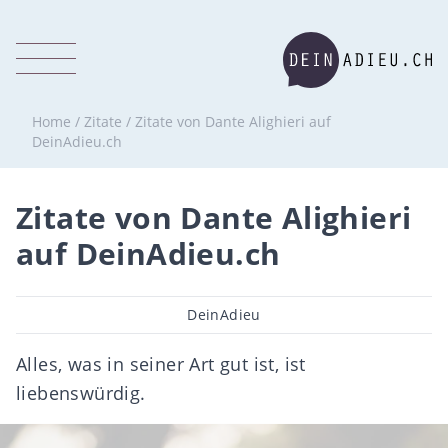
Home
/
Zitate
/
Zitate von Dante Alighieri auf
DeinAdieu.ch
Zitate von Dante Alighieri
auf DeinAdieu.ch
Beitragsautor
DeinAdieu
Alles, was in seiner Art gut ist, ist
liebenswürdig.