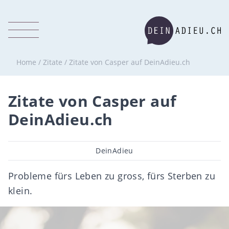
Home
/
Zitate
/
Zitate von Casper auf DeinAdieu.ch
Zitate von Casper auf
DeinAdieu.ch
Beitragsautor
DeinAdieu
Probleme fürs Leben zu gross, fürs Sterben zu
klein.