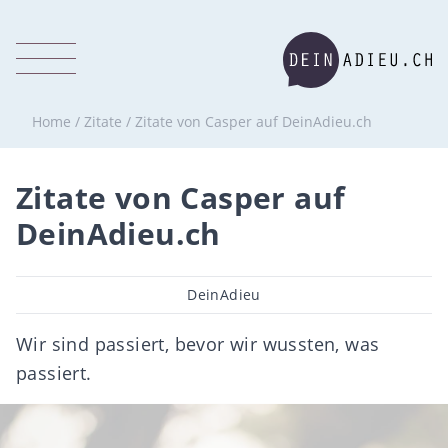
Home
/
Zitate
/
Zitate von Casper auf DeinAdieu.ch
Zitate von Casper auf
DeinAdieu.ch
Beitragsautor
DeinAdieu
Wir sind passiert, bevor wir wussten, was
passiert.