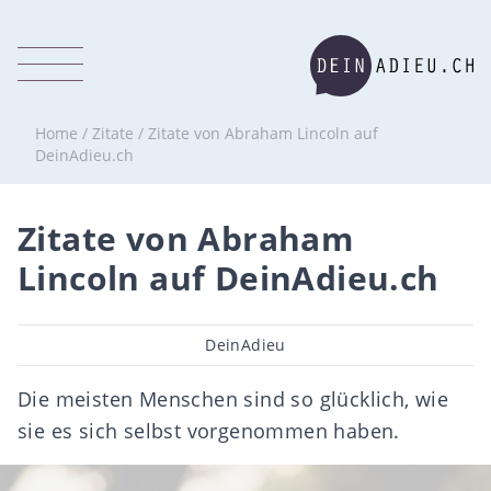
Home
/
Zitate
/
Zitate von Abraham Lincoln auf
DeinAdieu.ch
Zitate von Abraham
Lincoln auf DeinAdieu.ch
Beitragsautor
DeinAdieu
Die meisten Menschen sind so glücklich, wie
sie es sich selbst vorgenommen haben.