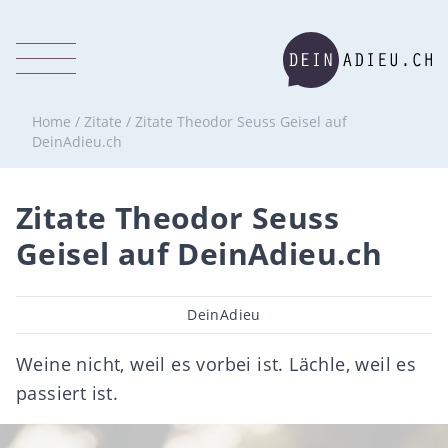
Home
/
Zitate
/
Zitate Theodor Seuss Geisel auf
DeinAdieu.ch
Zitate Theodor Seuss
Geisel auf DeinAdieu.ch
Beitragsautor
DeinAdieu
Weine nicht, weil es vorbei ist. Lächle, weil es
passiert ist.