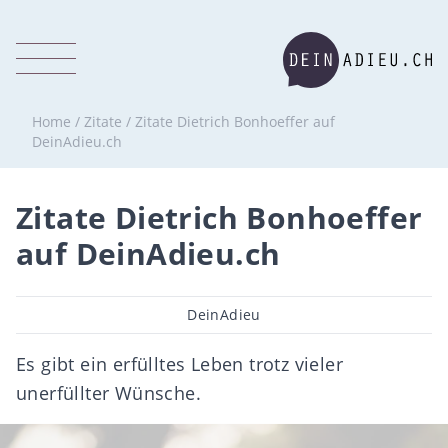
Home
/
Zitate
/
Zitate Dietrich Bonhoeffer auf
DeinAdieu.ch
Zitate Dietrich Bonhoeffer
auf DeinAdieu.ch
Beitragsautor
DeinAdieu
Es gibt ein erfülltes Leben trotz vieler
unerfüllter Wünsche.