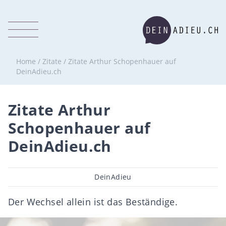
Home
/
Zitate
/
Zitate Arthur Schopenhauer auf
DeinAdieu.ch
Zitate Arthur
Schopenhauer auf
DeinAdieu.ch
Beitragsautor
DeinAdieu
Der Wechsel allein ist das Beständige.