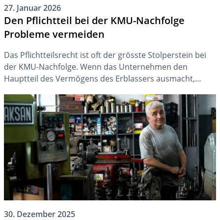
27. Januar 2026
Den Pflichtteil bei der KMU-Nachfolge
Probleme vermeiden
Das Pflichtteilsrecht ist oft der grösste Stolperstein bei
der KMU-Nachfolge. Wenn das Unternehmen den
Hauptteil des Vermögens des Erblassers ausmacht,
können Pflichtteilsansprüche die gewünschte KMU-
Nachfolge verhindern oder zumindest erschweren. Diese
Problematik kann jedoch seit der jüngsten
Erbrechtsrevision 2023 mit genügen Planung umgangen
werden.
30. Dezember 2025