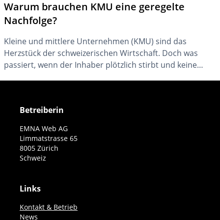
Warum brauchen KMU eine geregelte
Nachfolge?
Kleine und mittlere Unternehmen (KMU) sind das
Herzstück der schweizerischen Wirtschaft. Doch was
passiert, wenn der Inhaber plötzlich stirbt und keine
Nachfolgeregelung getroffen hat? Die Folgen können
ohne hinreichende Nachlassplanung für Familie,
Mitarbeitende und das Unternehmen selbst verheerend
Betreiberin
sein.
EMNA Web AG
Limmatstrasse 65
8005 Zürich
Schweiz
Links
Kontakt & Betrieb
News