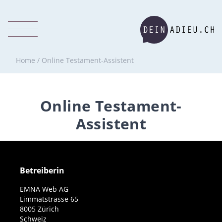
Home
/
Online Testament-Assistent
Online Testament-
Assistent
Betreiberin
EMNA Web AG
Limmatstrasse 65
8005 Zürich
Schweiz