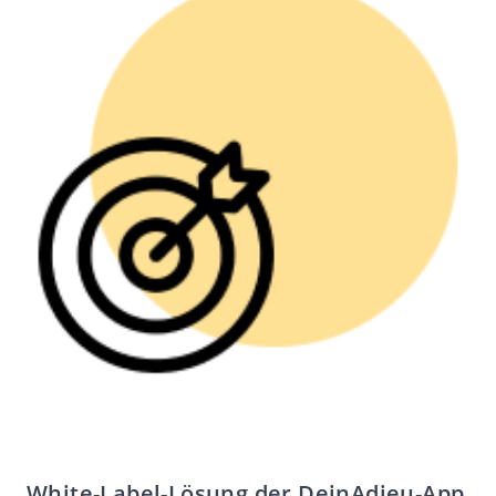
White-Label-Lösung der DeinAdieu-App