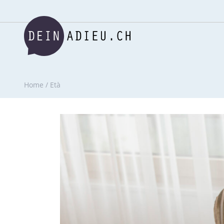
Home
/
Età