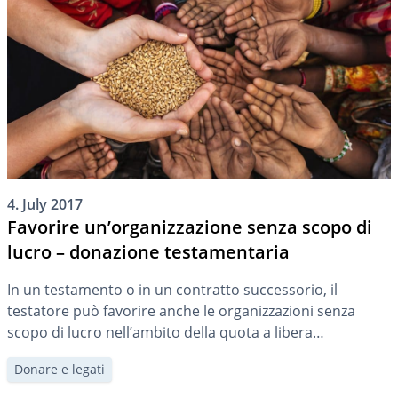
[…]
4. July 2017
Favorire un’organizzazione senza scopo di
lucro – donazione testamentaria
In un testamento o in un contratto successorio, il
testatore può favorire anche le organizzazioni senza
scopo di lucro nell’ambito della quota a libera
disposizione. Con il legato può dare a un’organizzazione
Donare e legati
una parte della successione senza che l’organizzazione
acquisisca una posizione di erede.