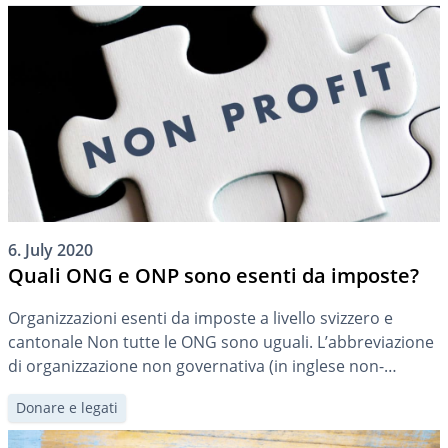
6. July 2020
Quali ONG e ONP sono esenti da imposte?
Organizzazioni esenti da imposte a livello svizzero e
cantonale Non tutte le ONG sono uguali. L’abbreviazione
di organizzazione non governativa (in inglese non-
governmental organization) è spesso semplicisticamente
Donare e legati
equiparata a quella di organizzazione non profit. Faremo
un po’ più di chiarezza sulla terminologia in un altro