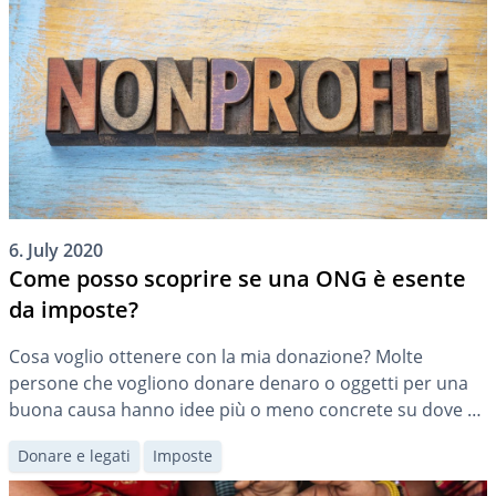
articolo. In linea di principio, la forma giuridica di una […]
6. July 2020
Come posso scoprire se una ONG è esente
da imposte?
Cosa voglio ottenere con la mia donazione? Molte
persone che vogliono donare denaro o oggetti per una
buona causa hanno idee più o meno concrete su dove e
come le loro donazioni dovrebbero essere utilizzate. Un
Donare e legati
Imposte
utile punto di partenza per gli indecisi può essere quello
di individuare una sorta di «area tematica» e scegliere