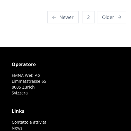
Posts
Newer
2
Older
pagination
Operatore
EMNA Web AG
Limmatstrasse 65
8005 Zürich
Svizzera
Links
Contatto e attività
News