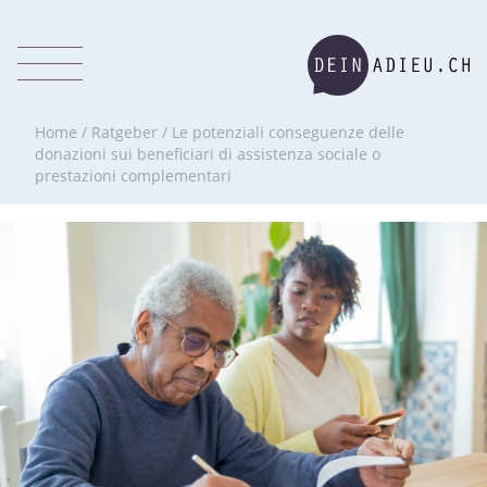
Home
/
Ratgeber
/
Le potenziali conseguenze delle
donazioni sui beneficiari di assistenza sociale o
prestazioni complementari