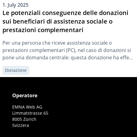
1. July 2025
Le potenziali conseguenze delle donazioni
sui beneficiari di assistenza sociale o
prestazioni complementari
Per una persona che riceve assistenza sociale o
prestazioni complementari (PC), nel caso di donazioni si
pone una domanda centrale: questa donazione ha effetti
sul diritto all’assistenza sociale o alle PC? E, in caso
Donazione
affermativo, in cosa consistono concretamente tali
effetti?
Operatore
EMNA Web AG
Limmatstrasse 65
8005 Zürich
Svizzera