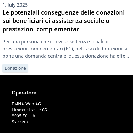
1. July 2025
Le potenziali conseguenze delle donazioni
sui beneficiari di assistenza sociale o
prestazioni complementari
Per una persona che riceve assistenza sociale o
prestazioni complementari (PC), nel caso di donazioni si
pone una domanda centrale: questa donazione ha effetti
sul diritto all’assistenza sociale o alle PC? E, in caso
Donazione
affermativo, in cosa consistono concretamente tali
effetti?
Operatore
EMNA Web AG
Limmatstrasse 65
8005 Zürich
Svizzera