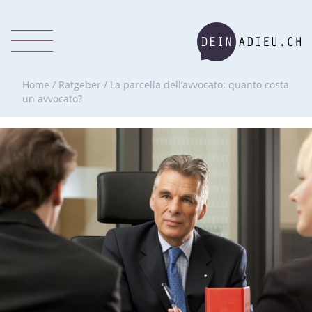
Home
/
Ratgeber
/
La parcella dell’avvocato: quanto costa
un avvocato?