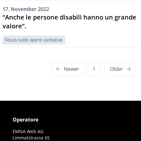
17. November 2022
“Anche le persone disabili hanno un grande
valore”.
Focus sulle opere caritative
Posts
Newer
1
Older
pagination
Operatore
EMNA Web AG
Limmatstrasse 65