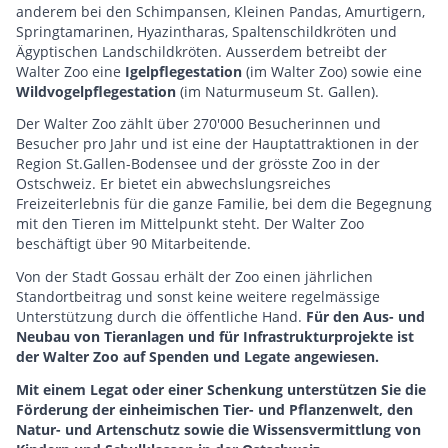
anderem bei den Schimpansen, Kleinen Pandas, Amurtigern,
Springtamarinen, Hyazintharas, Spaltenschildkröten und
Ägyptischen Landschildkröten. Ausserdem betreibt der
Walter Zoo eine
Igelpflegestation
(im Walter Zoo) sowie eine
Wildvogelpflegestation
(im Naturmuseum St. Gallen).
Der Walter Zoo zählt über 270'000 Besucherinnen und
Besucher pro Jahr und ist eine der Hauptattraktionen in der
Region St.Gallen-Bodensee und der grösste Zoo in der
Ostschweiz. Er bietet ein abwechslungsreiches
Freizeiterlebnis für die ganze Familie, bei dem die Begegnung
mit den Tieren im Mittelpunkt steht. Der Walter Zoo
beschäftigt über 90 Mitarbeitende.
Von der Stadt Gossau erhält der Zoo einen jährlichen
Standortbeitrag und sonst keine weitere regelmässige
Unterstützung durch die öffentliche Hand.
Für den Aus- und
Neubau von Tieranlagen und für Infrastrukturprojekte ist
der Walter Zoo auf Spenden und Legate angewiesen.
Mit einem Legat oder einer Schenkung unterstützen Sie die
Förderung der einheimischen Tier- und Pflanzenwelt, den
Natur- und Artenschutz sowie die Wissensvermittlung von