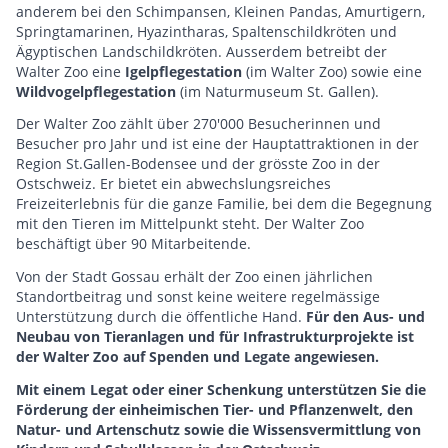
anderem bei den Schimpansen, Kleinen Pandas, Amurtigern,
Springtamarinen, Hyazintharas, Spaltenschildkröten und
Ägyptischen Landschildkröten. Ausserdem betreibt der
Walter Zoo eine
Igelpflegestation
(im Walter Zoo) sowie eine
Wildvogelpflegestation
(im Naturmuseum St. Gallen).
Der Walter Zoo zählt über 270'000 Besucherinnen und
Besucher pro Jahr und ist eine der Hauptattraktionen in der
Region St.Gallen-Bodensee und der grösste Zoo in der
Ostschweiz. Er bietet ein abwechslungsreiches
Freizeiterlebnis für die ganze Familie, bei dem die Begegnung
mit den Tieren im Mittelpunkt steht. Der Walter Zoo
beschäftigt über 90 Mitarbeitende.
Von der Stadt Gossau erhält der Zoo einen jährlichen
Standortbeitrag und sonst keine weitere regelmässige
Unterstützung durch die öffentliche Hand.
Für den Aus- und
Neubau von Tieranlagen und für Infrastrukturprojekte ist
der Walter Zoo auf Spenden und Legate angewiesen.
Mit einem Legat oder einer Schenkung unterstützen Sie die
Förderung der einheimischen Tier- und Pflanzenwelt, den
Natur- und Artenschutz sowie die Wissensvermittlung von