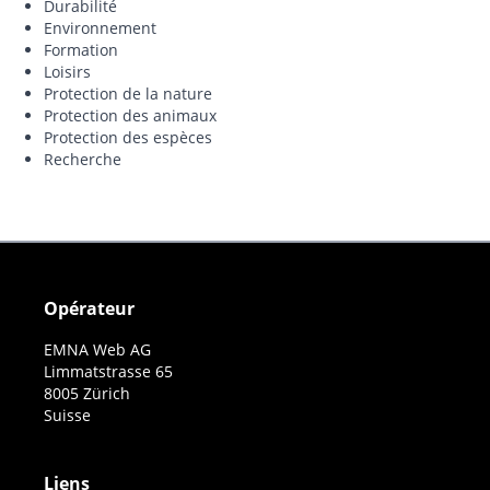
Durabilité
Environnement
Formation
Loisirs
Protection de la nature
Protection des animaux
Protection des espèces
Recherche
Opérateur
EMNA Web AG
Limmatstrasse 65
8005 Zürich
Suisse
Liens