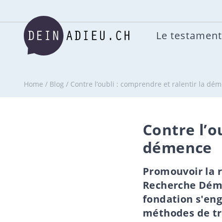
Le testament
Home
/
Blog
/
Contre l’oubli : comprendre et ralentir la dé
Contre l’o
démence
Promouvoir la r
Recherche Déme
fondation s'eng
méthodes de tra