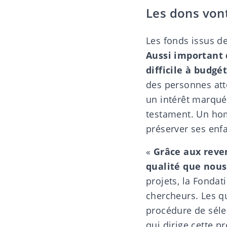
Les dons vont
Les
fonds issus de
Aussi important q
difficile à budgét
des personnes att
un intérêt marqué
testament
. Un hom
préserver ses enfa
«
Grâce aux reven
qualité que nous
projets, la Fonda
chercheurs. Les q
procédure de sélec
qui dirige cette 