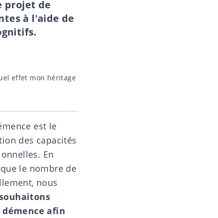
e projet de
tes à l'aide de
gnitifs.
uel effet mon héritage
émence
est le
tion des capacités
ionnelles. En
ce que le nombre de
llement, nous
 souhaitons
la démence afin