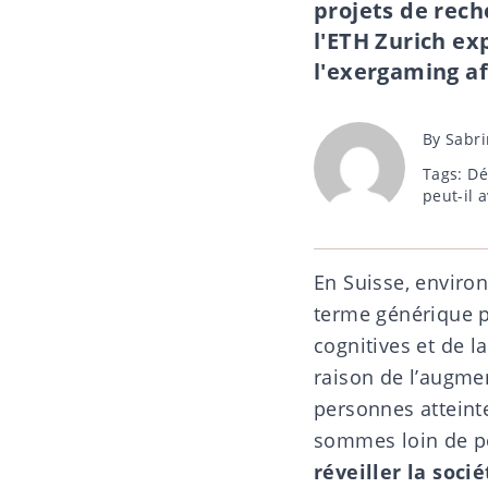
projets de rech
l'ETH Zurich ex
l'exergaming af
Post
By
Sabr
author
Tags
Tags:
Dé
peut-il a
En Suisse, enviro
terme générique p
cognitives et de l
raison de l’augmen
personnes atteint
sommes loin de p
réveiller la soci