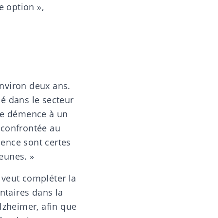
e option »,
environ deux ans.
lé dans le secteur
e de démence à un
 confrontée au
ence sont certes
eunes. »
 veut compléter la
ntaires dans la
lzheimer, afin que