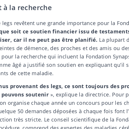
 à la recherche
 legs
revêtent une grande importance pour la Fond
ue soit ce soutien financier issu de testaments,
iser, car il ne peut pas être planifié.
La plupart 
eintes de démence, des proches et des amis ou de
 pour la recherche qui
incluent la Fondation Synap
me âgé a justifié son soutien en expliquant qu’il s
nts de cette maladie.
us provenant des legs, ce sont toujours des pr
 pouvons soutenir
», explique la directrice. Pour p
tion organise chaque année un concours pour les c
uelque 50 demandes déposées à chaque fois font l’
tion très stricte. Le conseil scientifique de la Fon
procédure, comprend des expertes des maladies céré