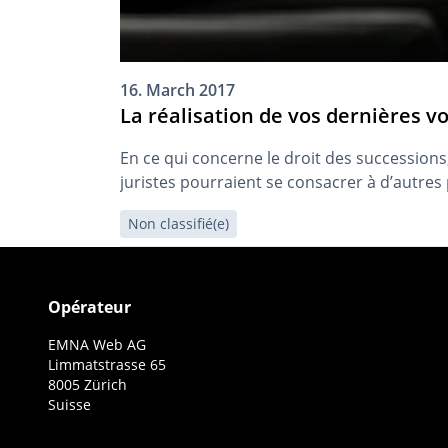
16. March 2017
La réalisation de vos dernières vo
En ce qui concerne le droit des successions, t
juristes pourraient se consacrer à d’autres
Non classifié(e)
Opérateur
EMNA Web AG
Limmatstrasse 65
8005 Zürich
Suisse