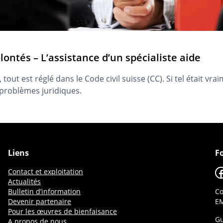
lontés – L’assistance d’un spécialiste aide
out est réglé dans le Code civil suisse (CC). Si tel était vraim
 problèmes juridiques.
Liens
F
F
Contact et exploitation
Actualités
Bulletin d’information
Co
Devenir partenaire
EM
Pour les œuvres de bienfaisance
Gu
A propos de nous