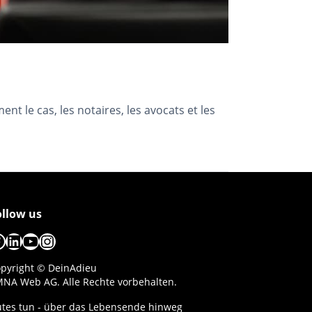
ent le cas, les notaires, les avocats et les
ollow us
acebook
LinkedIn
YouTube
Instagram
pyright © DeinAdieu
NA Web AG. Alle Rechte vorbehalten.
tes tun - über das Lebensende hinweg