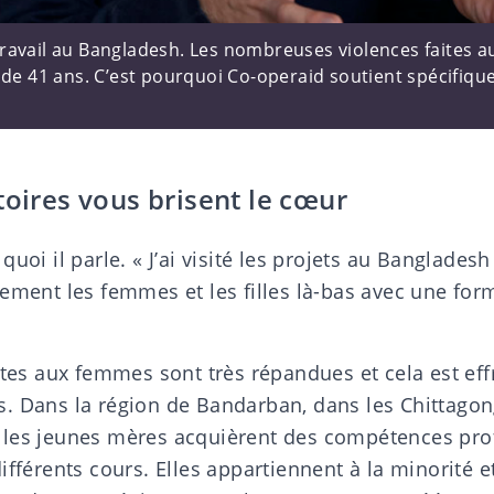
ravail au Bangladesh. Les nombreuses violences faites 
 de 41 ans. C’est pourquoi Co-operaid soutient spécifiq
toires vous brisent le cœur
quoi il parle. « J’ai visité les projets au Banglades
ement les femmes et les filles là-bas avec une for
ites aux femmes sont très répandues et cela est effr
 Dans la région de Bandarban, dans les Chittagong 
les jeunes mères acquièrent des compétences pro
ifférents cours. Elles appartiennent à la minorité et