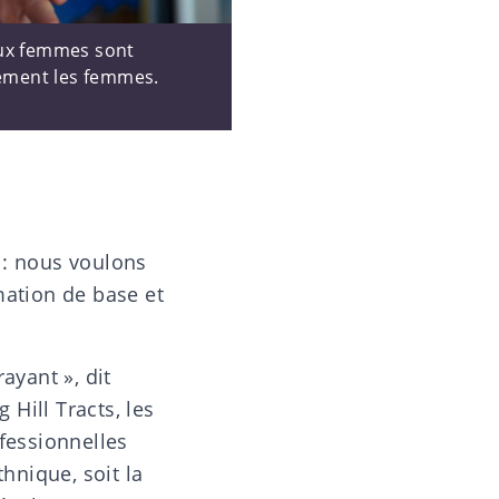
aux femmes sont
uement les femmes.
h : nous voulons
mation de base et
ayant », dit
Hill Tracts, les
fessionnelles
hnique, soit la