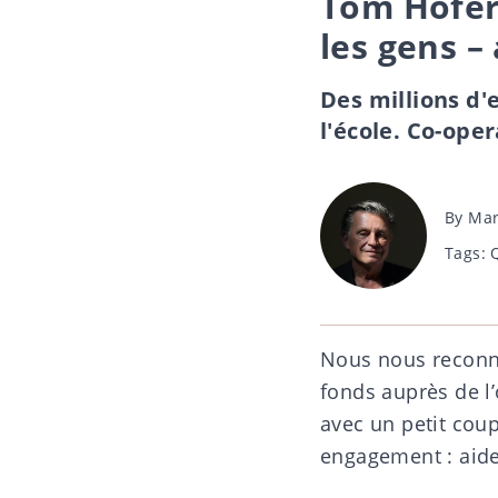
Tom Hofer 
les gens –
Des millions d'e
l'école. Co-ope
Post
By
Mar
author
Tags
Tags:
Nous nous reconna
fonds auprès de l
avec un petit cou
engagement : aide