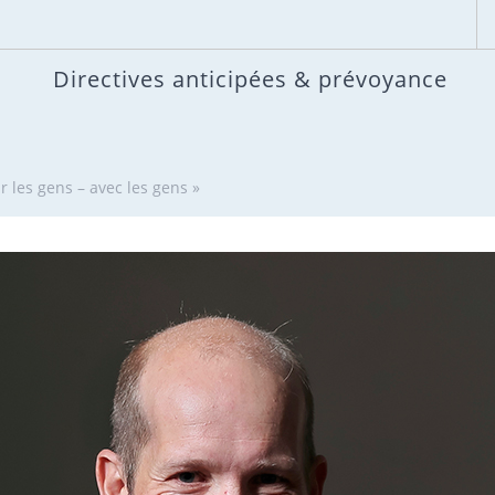
Directives anticipées & prévoyance
ur les gens – avec les gens »