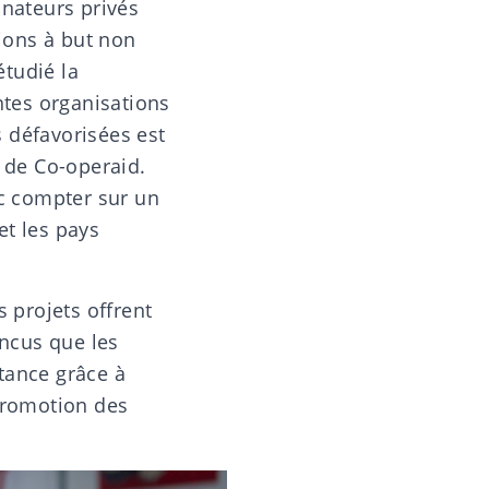
onateurs privés
ions à but non
étudié la
entes organisations
s défavorisées est
s de Co-operaid.
nc compter sur un
et les pays
s projets offrent
ncus que les
tance grâce à
 promotion des