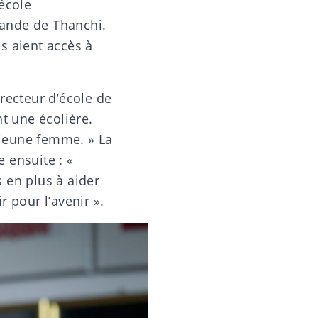
école
hande de Thanchi.
s aient accès à
irecteur d’école de
t une écolière.
a jeune femme. » La
e ensuite : «
 en plus à aider
 pour l’avenir ».