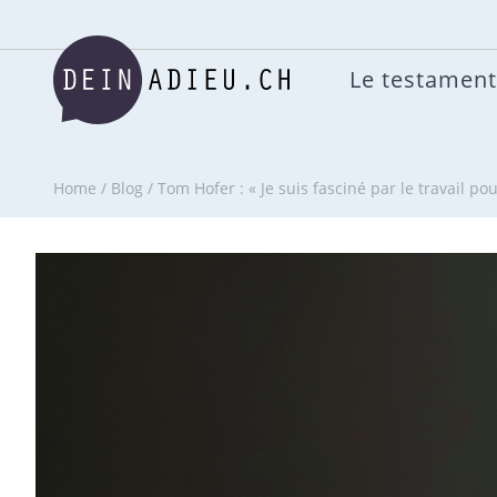
Le testament
Home
/
Blog
/
Tom Hofer : « Je suis fasciné par le travail po