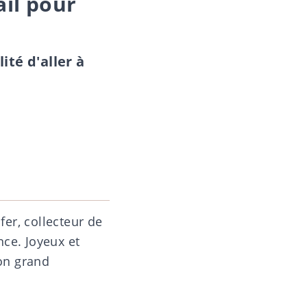
ail pour
ité d'aller à
er, collecteur de
nce. Joyeux et
on grand