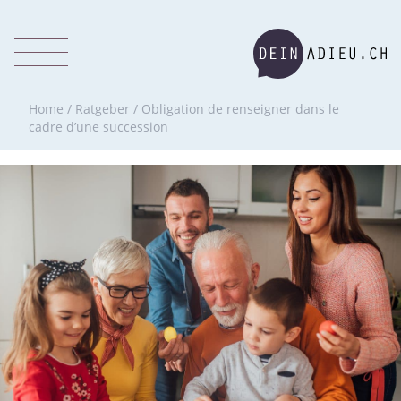
Home
/
Ratgeber
/
Obligation de renseigner dans le
cadre d’une succession