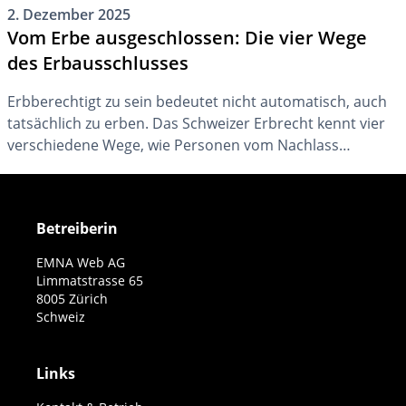
2. Dezember 2025
Vom Erbe ausgeschlossen: Die vier Wege
des Erbausschlusses
Erbberechtigt zu sein bedeutet nicht automatisch, auch
tatsächlich zu erben. Das Schweizer Erbrecht kennt vier
verschiedene Wege, wie Personen vom Nachlass
ausgeschlossen werden können. Der folgende Überblick
zeigt, worum es sich bei diesen Erbausschlüssen handelt
und in welcher Situation sie zur Anwendung kommen
Betreiberin
können.
EMNA Web AG
Limmatstrasse 65
8005 Zürich
Schweiz
Links