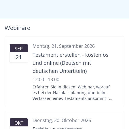
Webinare
Montag, 21. September 2026
SEP
Testament erstellen - kostenlos
21
und online (Deutsch mit
deutschen Untertiteln)
12:00 - 13:00
Erfahren Sie in diesem Webinar, worauf
es bei der Nachlassplanung und beim
Verfassen eines Testaments ankommt –
und wie Sie ganz einfach und online ein
in der Schweiz gültiges Testament
erstellen können. Programm: -
Dienstag, 20. Oktober 2026
Präsentation Nachlassplanung von
OKT
Erbrechtsexperte, Dr. iur. Marc’Antonio