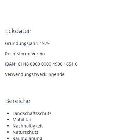
in der Schweiz gültiges Testament
erstellen können. Programm: -
Präsentation Nachlassplanung von
Erbrechtsexperte, Dr. iur. Marc’Antonio
Iten - Moderierte Diskussion - Instruktion
Eckdaten
kostenloser Testamentservice -
Individuelle Erstellung Testamentvorlage
Gründungsjahr: 1979
über online Testamentservice -
Beantwortung Ihrer Fragen per Live-Chat
Rechtsform: Verein
IBAN: CH48 0900 0000 4900 1651 0
Verwendungszweck: Spende
Bereiche
Landschaftsschutz
Mobilität
Nachhaltigkeit
Naturschutz
Raumplanung