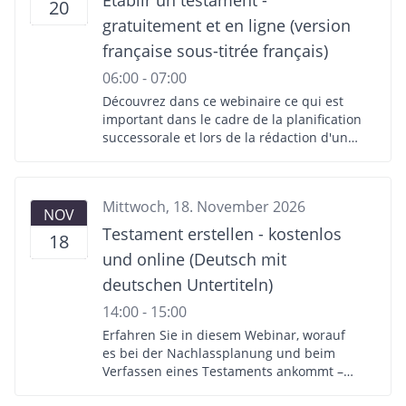
Etablir un testament -
20
Iten - Moderierte Diskussion - Instruktion
gratuitement et en ligne (version
kostenloser Testamentservice -
Individuelle Erstellung Testamentvorlage
française sous-titrée français)
über online Testamentservice -
06:00 - 07:00
Beantwortung Ihrer Fragen per Live-Chat
Découvrez dans ce webinaire ce qui est
important dans le cadre de la planification
successorale et lors de la rédaction d'un
testament ainsi que comment établir très
facilement en ligne un testament valable
en Suisse. Programme : - Présentation sur
Mittwoch, 18. November 2026
la planification successorale par l'expert
NOV
en droit des successions, Dr. iur.
Testament erstellen - kostenlos
18
Marc'Antonio Iten - Discussion avec
und online (Deutsch mit
modérateur - Instruction pour le service
testamentaire gratuit - Etablissement d'un
deutschen Untertiteln)
modèle de testament de manière
14:00 - 15:00
individuelle grâce au service de testament
Erfahren Sie in diesem Webinar, worauf
en ligne - Réponses à vos questions en
es bei der Nachlassplanung und beim
direct via chat
Verfassen eines Testaments ankommt –
und wie Sie ganz einfach und online ein