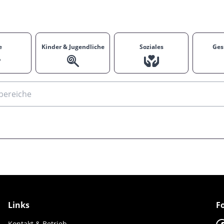
e
Kinder & Jugendliche
Soziales
Ges
Links
F
Kontakt & Betrieb