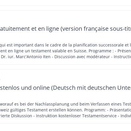
ortung Ihrer Fragen per Live-Chat
atuitement et en ligne (version française sous-tit
i est important dans le cadre de la planification successorale et l
alable en Suisse. Programme : - Présentation sur la planification successorale par
 Dr. iur. Marc'Antonio Iten - Discussion avec modérateur - Instructi
tament de manière individuelle grâce au service de testament en l
6
ostenlos und online (Deutsch mit deutschen Unter
 worauf es bei der Nachlassplanung und beim Verfassen eines Te
stellen können. Programm: - Präsentation Nachlassplanung von Erbrechtsexperte,
rierte Diskussion - Instruktion kostenloser Testamentservice - Indi
ortung Ihrer Fragen per Live-Chat