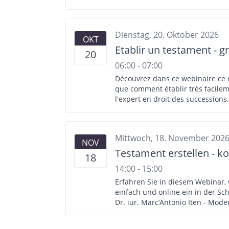
online Testamentservice - Beantw
Dienstag, 20. Oktober 2026
OKT
Etablir un testament - gr
20
06:00 - 07:00
Découvrez dans ce webinaire ce qu
que comment établir très facilement en ligne un testament v
l'expert en droit des successions,
Etablissement d'un modèle de tes
via chat
Mittwoch, 18. November 202
NOV
Testament erstellen - k
18
14:00 - 15:00
Erfahren Sie in diesem Webinar,
einfach und online ein in der Schweiz gültiges Testament er
Dr. iur. Marc’Antonio Iten - Mode
online Testamentservice - Beantw