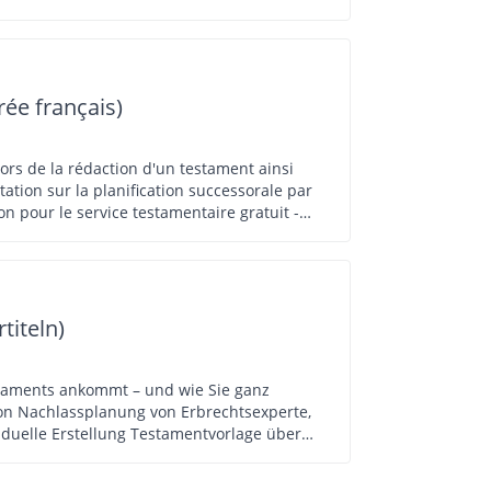
rée français)
ors de la rédaction d'un testament ainsi
on pour le service testamentaire gratuit -
igne - Réponses à vos questions en direct
titeln)
staments ankommt – und wie Sie ganz
viduelle Erstellung Testamentvorlage über