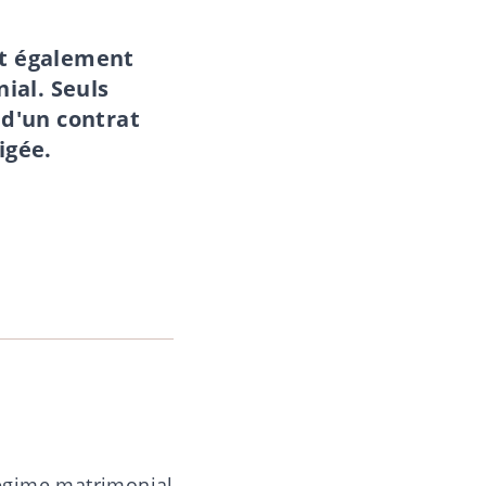
et également
ial. Seuls
 d'un contrat
igée.
 régime matrimonial