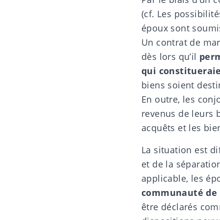
(cf.
Les possibilit
époux sont soumis
Un contrat de mar
dès lors qu’il
perm
qui constituera
biens soient desti
En outre, les conj
revenus de leurs 
acquêts et les bi
La situation est 
et de la séparatio
applicable, les é
communauté de 
être déclarés comm