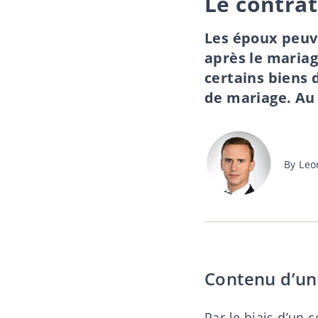
Le contra
Les époux peuv
après le mariag
certains biens 
de mariage. Au 
Post
By
Leo
author
Contenu d’un
Par le biais d’un 