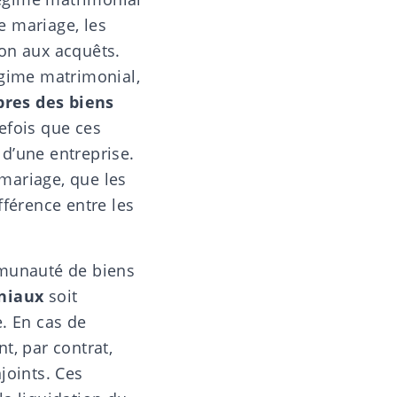
de mariage, les
on aux acquêts.
égime matrimonial,
res des biens
efois que ces
 d’une entreprise.
 mariage, que les
fférence entre les
mmunauté de biens
niaux
soit
. En cas de
t, par contrat,
joints. Ces