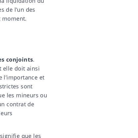
 la
liquidation du
ès de l’un des
ut moment.
es conjoints
.
elle doit ainsi
e l’importance et
strictes sont
que les mineurs ou
un contrat de
leurs
 signifie que les