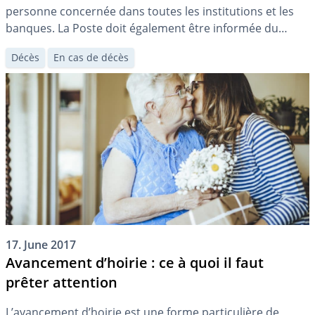
personne concernée dans toutes les institutions et les
banques. La Poste doit également être informée du
décès. Nous vous recommandons de conserver un
Décès
En cas de décès
compte bancaire pour gérer la succession.
17. June 2017
Avancement d’hoirie : ce à quoi il faut
prêter attention
L’avancement d’hoirie est une forme particulière de