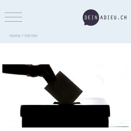
Home
/
hériter