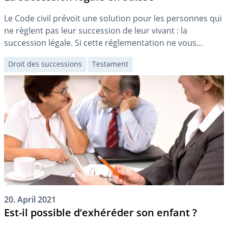
Le Code civil prévoit une solution pour les personnes qui
ne règlent pas leur succession de leur vivant : la
succession légale. Si cette réglementation ne vous
convient pas, vous pouvez y déroger dans la mesure de
Droit des successions
Testament
ce qui est autorisé.
20. April 2021
Est-il possible d’exhéréder son enfant ?