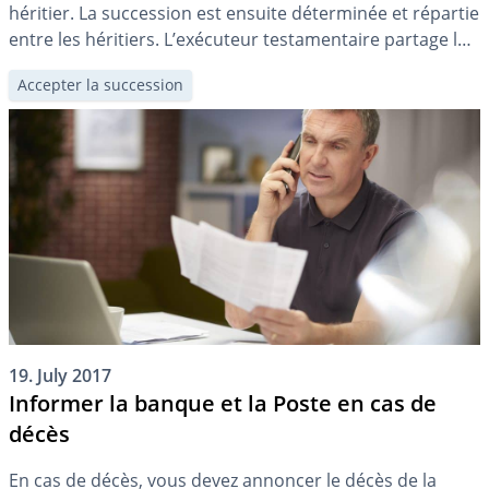
héritier. La succession est ensuite déterminée et répartie
entre les héritiers. L’exécuteur testamentaire partage la
succession sur la base des instructions que le de cujus a
Accepter la succession
fixées dans son testament.
19. July 2017
Informer la banque et la Poste en cas de
décès
En cas de décès, vous devez annoncer le décès de la