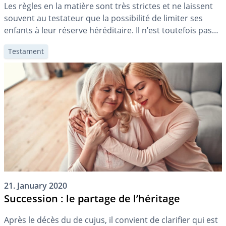
Les règles en la matière sont très strictes et ne laissent
souvent au testateur que la possibilité de limiter ses
enfants à leur réserve héréditaire. Il n’est toutefois pas
impossible d’exhéréder ses enfants. Cependant, le fait de
Testament
ne pas avoir de contacts ne suffira pas.
21. January 2020
Succession : le partage de l’héritage
Après le décès du de cujus, il convient de clarifier qui est