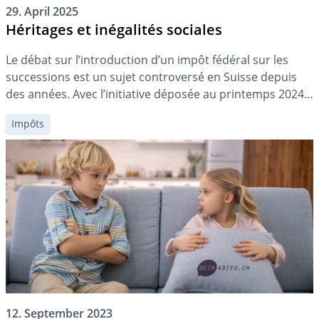
29. April 2025
Héritages et inégalités sociales
Le débat sur l’introduction d’un impôt fédéral sur les
successions est un sujet controversé en Suisse depuis
des années. Avec l’initiative déposée au printemps 2024,
ce thème devrait rester d’actualité à l’avenir. Une
Impôts
question centrale est de savoir si et comment les
héritages, en tant que « fortune imméritée », contribuent
aux inégalités sociales et […]
12. September 2023