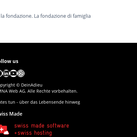
e la fondazione. La fondazione di famiglia
ollow us
acebook
LinkedIn
YouTube
Instagram
pyright © DeinAdieu
NA Web AG. Alle Rechte vorbehalten.
tes tun - über das Lebensende hinweg
wiss Made