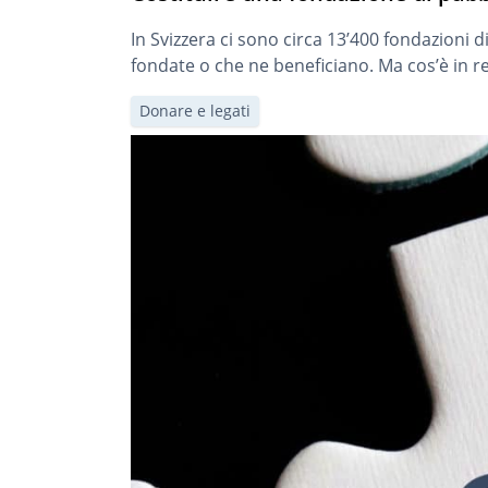
In Svizzera ci sono circa 13’400 fondazioni d
fondate o che ne beneficiano. Ma cos’è in 
Donare e legati