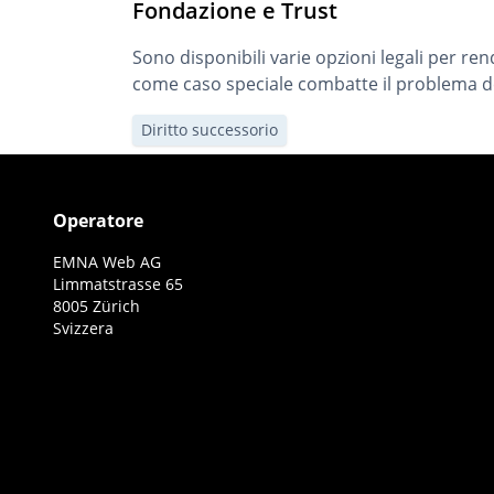
Fondazione e Trust
Sono disponibili varie opzioni legali per ren
come caso speciale combatte il problema d
Diritto successorio
Operatore
EMNA Web AG
Limmatstrasse 65
8005 Zürich
Svizzera