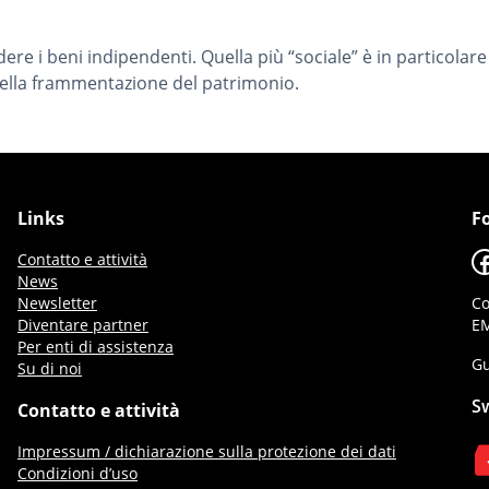
dere i beni indipendenti. Quella più “sociale” è in particolar
ella frammentazione del patrimonio.
Links
F
F
Contatto e attività
News
Newsletter
Co
Diventare partner
EM
Per enti di assistenza
Gu
Su di noi
S
Contatto e attività
Impressum / dichiarazione sulla protezione dei dati
Condizioni d’uso