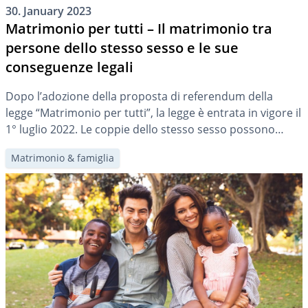
30. January 2023
Matrimonio per tutti – Il matrimonio tra
persone dello stesso sesso e le sue
conseguenze legali
Dopo l’adozione della proposta di referendum della
legge “Matrimonio per tutti”, la legge è entrata in vigore il
1° luglio 2022. Le coppie dello stesso sesso possono
quindi sposarsi. In questo articolo vi mostriamo quali
Matrimonio & famiglia
nuovi sviluppi ne deriveranno per la pianificazione e la
previdenza familiare.