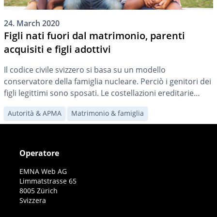
24. March 2020
Figli nati fuori dal matrimonio, parenti
acquisiti e figli adottivi
Il codice civile svizzero si basa su un modello
conservatore della famiglia nucleare. Perciò i genitori dei
figli legittimi sono sposati. Le costellazioni ereditarie
come si verificano oggi sempre più frequentemente sono
Autorità & APMA
Matrimonio & famiglia
regolate solo in misura limitata o indirettamente.
Operatore
EMNA Web AG
Limmatstrasse 65
8005 Zürich
Svizzera