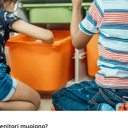
genitori muoiono?