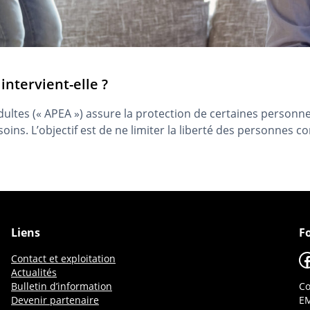
 intervient-elle ?
’adultes (« APEA ») assure la protection de certaines person
ins. L’objectif est de ne limiter la liberté des personnes
Liens
F
F
Contact et exploitation
Actualités
Bulletin d’information
Co
Devenir partenaire
EM