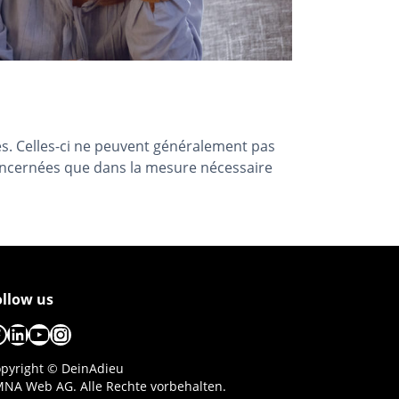
nes. Celles-ci ne peuvent généralement pas
 concernées que dans la mesure nécessaire
ollow us
acebook
LinkedIn
YouTube
Instagram
pyright © DeinAdieu
NA Web AG. Alle Rechte vorbehalten.