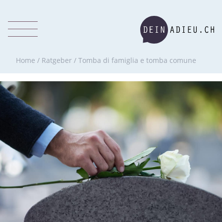
Home
/
Ratgeber
/
Tomba di famiglia e tomba comune