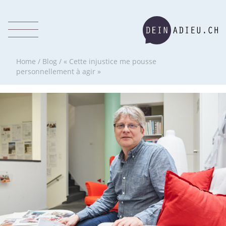
Home
/
Blog
/
« Cette injustice me pousse
personnellement à agir »