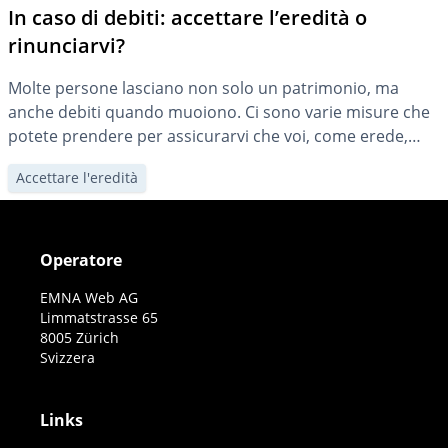
In caso di debiti: accettare l’eredità o
rinunciarvi?
Molte persone lasciano non solo un patrimonio, ma
anche debiti quando muoiono. Ci sono varie misure che
potete prendere per assicurarvi che voi, come erede,
riceviate comunque il denaro a cui avete legalmente
Accettare l'eredità
diritto.
Operatore
EMNA Web AG
Limmatstrasse 65
8005 Zürich
Svizzera
Links