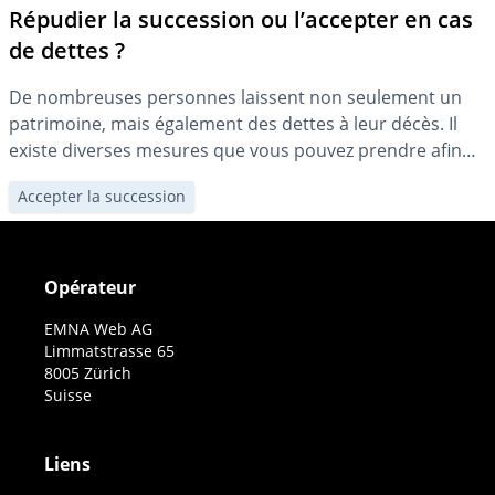
Répudier la succession ou l’accepter en cas
de dettes ?
De nombreuses personnes laissent non seulement un
patrimoine, mais également des dettes à leur décès. Il
existe diverses mesures que vous pouvez prendre afin
d’obtenir malgré tout l’argent qui vous revient de droit
Accepter la succession
en tant qu’héritier ou héritière.
Opérateur
EMNA Web AG
Limmatstrasse 65
8005 Zürich
Suisse
Liens