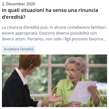
2. December 2020
In quali situazioni ha senso una rinuncia
d’eredità?
La rinuncia d’eredità può, in alcune costellazioni familiari,
essere appropriata. Esistono diverse possibilità con
diversi attori. Pertanto, non solo i figli possono favorire il
coniuge superstite, ma anche viceversa. È ipotizzabile
Accettare l'eredità
anche una rinuncia d’eredità a titolo oneroso.