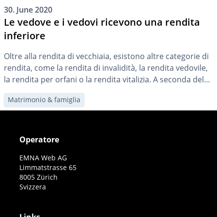
30. June 2020
Le vedove e i vedovi ricevono una rendita
inferiore
Oltre alla rendita di vecchiaia, esistono altre categorie di
rendita, come la rendita di invalidità, la rendita vedovile,
la rendita per orfani o la rendita vitalizia. A seconda del
tipo, potete far valere pretese in momenti diversi.
Matrimonio & famiglia
Tuttavia, un’attenta pianificazione è essenziale.
Operatore
EMNA Web AG
Limmatstrasse 65
8005 Zürich
Svizzera