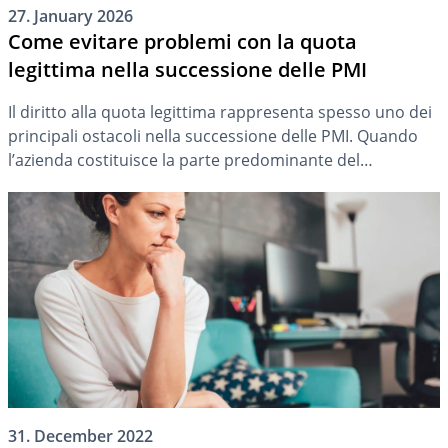
27. January 2026
Come evitare problemi con la quota
legittima nella successione delle PMI
Il diritto alla quota legittima rappresenta spesso uno dei
principali ostacoli nella successione delle PMI. Quando
l’azienda costituisce la parte predominante del
patrimonio del defunto, le pretese dei legittimari
possono ostacolare o quantomeno complicare il
trasferimento dell’impresa secondo la volontà del
disponente. Grazie alla revisione del diritto successorio
entrata in vigore nel 2023, tuttavia, una […]
31. December 2022