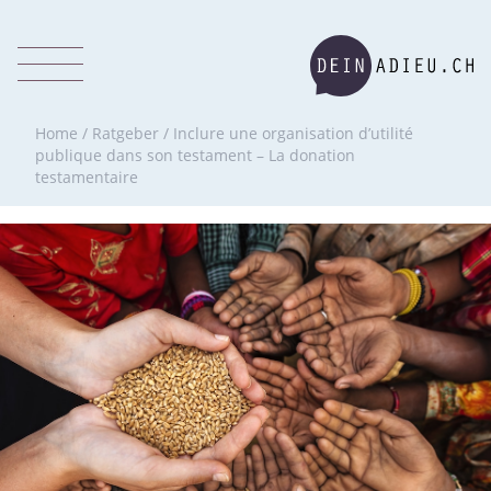
Home
/
Ratgeber
/
Inclure une organisation d’utilité
publique dans son testament – La donation
testamentaire