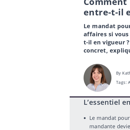
Comment u
entre-t-il 
Le mandat pour
affaires si vo
t-il en vigueur
concret, expliq
Post
By
Kat
author
Tags
Tags:
L’essentiel en
Le mandat pour 
mandante devien