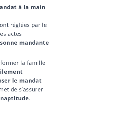
mandat à la main
ont réglées par le
des actes
personne mandante
nformer la famille
cilement
poser le mandat
rmet de s’assurer
inaptitude
.