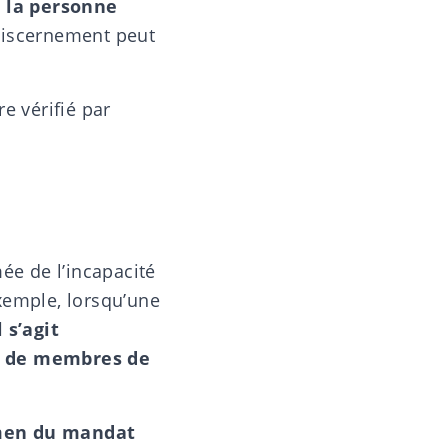
 la personne
discernement
peut
e vérifié par
mée de l’incapacité
xemple, lorsqu’une
l s’agit
, de membres de
amen du mandat