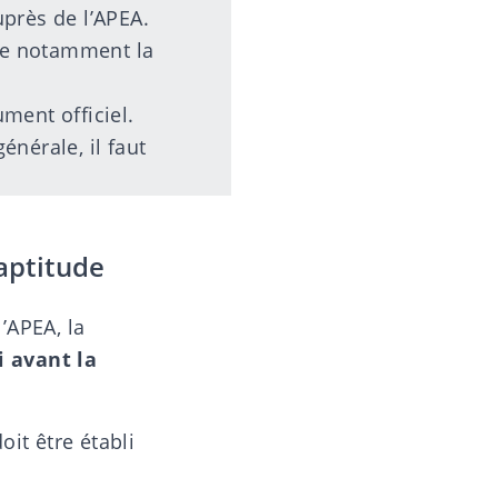
près de l’APEA.
fie notamment la
ment officiel.
nérale, il faut
aptitude
’
APEA
,
la
i avant la
it être établi