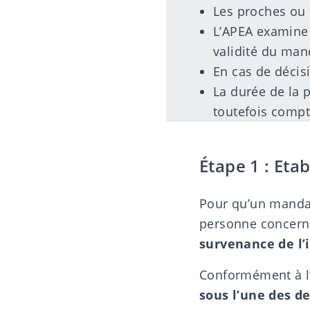
Les proches ou 
L’APEA examine 
validité du man
En cas de décis
La durée de la 
toutefois compt
Étape 1 : Et
Pour qu’un
mandat
personne concerné
survenance de l’
Conformément à l’a
sous l’une des d