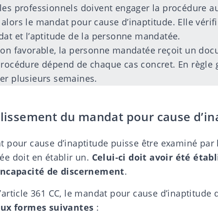
les professionnels doivent engager la procédure au
alors le mandat pour cause d’inaptitude. Elle véri
dat et l’aptitude de la personne mandatée.
ion favorable, la personne mandatée reçoit un docu
procédure dépend de chaque cas concret. En règle gé
er plusieurs semaines.
ablissement du mandat pour cause d’in
 pour cause d’inaptitude
puisse être examiné par l
e doit en établir un
.
Celui-ci doit avoir été établ
incapacité de discernement
.
rticle 361 CC, le mandat pour cause d’inaptitude do
eux formes suivantes
: