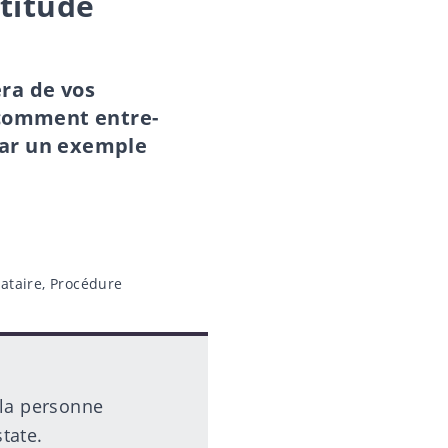
titude
ra de vos
 comment entre-
 par un exemple
ataire
,
Procédure
 la personne
tate.