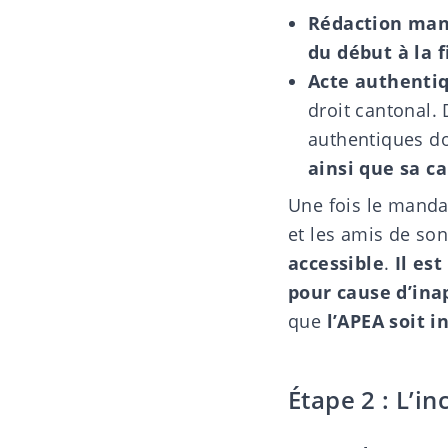
Rédaction man
du début à la f
Acte authenti
droit cantonal. 
authentiques do
ainsi que sa c
Une fois le mandat
et les amis de so
accessible
.
Il es
pour cause d’inap
que
l’APEA soit 
Étape 2 : L’i