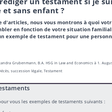
édiger un testament si je su
e et sans enfant ?
e d'articles, nous vous montrons à quoi vo
bler en fonction de votre situation familia
 un exemple de testament pour une personne
xandra Grubenmann, B.A. HSG in Law and Economics
à 1. Augu
Décès
,
succession légale
,
Testament
estaments
our vous les exemples de testaments suivants :