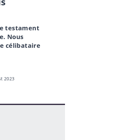
is
tre testament
le. Nous
 célibataire
st 2023