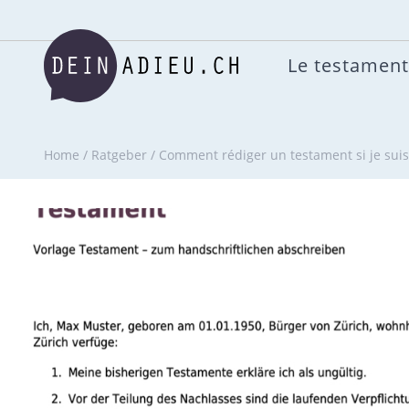
Le testament
Home
/
Ratgeber
/
Comment rédiger un testament si je suis 