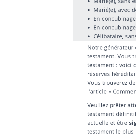
Marié(e), sans e
Marié(e), avec 
En concubinage,
En concubinage,
Célibataire, san
Notre
générateur 
testament. Vous tr
testament : voici
réserves héréditai
Vous trouverez de
l’article «
Comment
Veuillez prêter at
testament définiti
actuelle et être
si
testament le plus