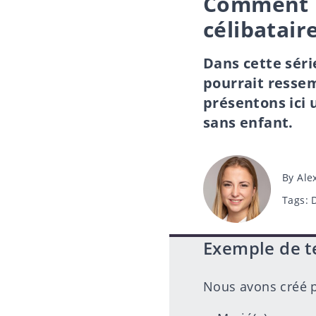
Comment r
célibatair
Dans cette séri
pourrait ressem
présentons ici
sans enfant.
Post
By
Ale
author
Tags
Tags:
Exemple de t
Nous avons créé p