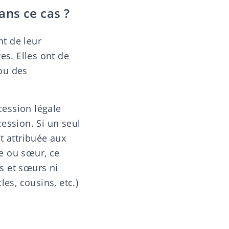
ans ce cas ?
t de leur
es. Elles ont de
ou des
cession légale
cession. Si un seul
st attribuée aux
re ou sœur, ce
es et sœurs ni
es, cousins, etc.)