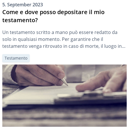
5. September 2023
Come e dove posso depositare il mio
testamento?
Un testamento scritto a mano può essere redatto da
solo in qualsiasi momento. Per garantire che il
testamento venga ritrovato in caso di morte, il luogo in
cui viene conservato deve essere ben studiato. In questo
Testamento
articolo potete scoprire dove e come conservare o
depositare il vostro testamento.