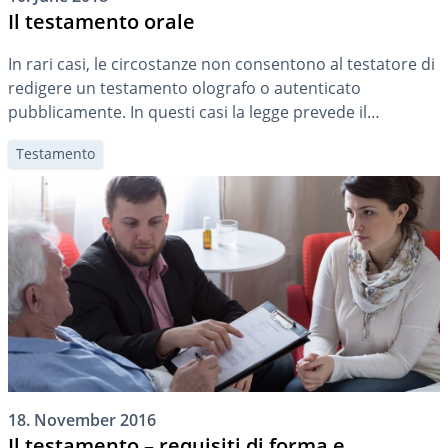
Il testamento orale
In rari casi, le circostanze non consentono al testatore di
redigere un testamento olografo o autenticato
pubblicamente. In questi casi la legge prevede il
testamento orale. A tal fine, tuttavia, devono essere
Testamento
soddisfatti determinati requisiti.
18. November 2016
Il testamento – requisiti di forma e