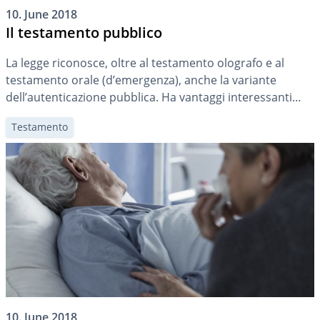
10. June 2018
Il testamento pubblico
La legge riconosce, oltre al testamento olografo e al
testamento orale (d’emergenza), anche la variante
dell’autenticazione pubblica. Ha vantaggi interessanti
soprattutto in circostanze complicate o nel caso di un
Testamento
patrimonio di valore.
10. June 2018