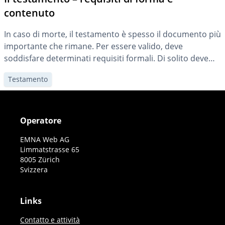
contenuto
In caso di morte, il testamento è spesso il documento più
importante che rimane. Per essere valido, deve
soddisfare determinati requisiti formali. Di solito deve
essere scritto a mano, datato e firmato.
Testamento
Operatore
EMNA Web AG
Limmatstrasse 65
8005 Zürich
Svizzera
Links
Contatto e attività