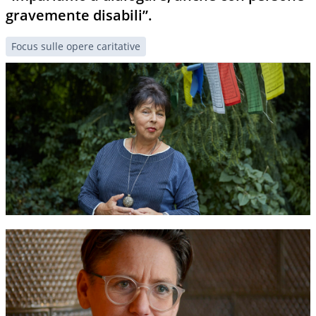
gravemente disabili”.
Focus sulle opere caritative
30. September 2022
“Più si dà, più si riceve”.
Focus sulle opere caritative