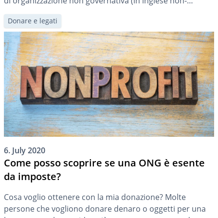
di organizzazione non governativa (in inglese non-
governmental organization) è spesso semplicisticamente
Donare e legati
equiparata a quella di organizzazione non profit. Faremo
un po’ più di chiarezza sulla terminologia in un altro
articolo. In linea di principio, la forma giuridica di una […]
6. July 2020
Come posso scoprire se una ONG è esente
da imposte?
Cosa voglio ottenere con la mia donazione? Molte
persone che vogliono donare denaro o oggetti per una