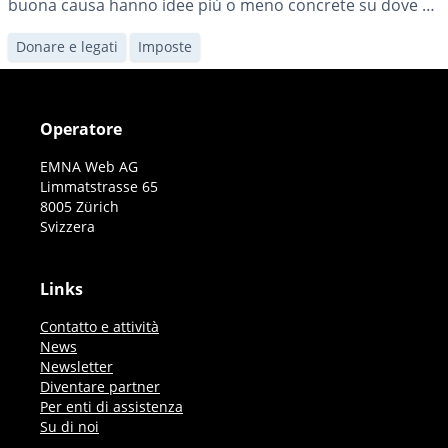
buona causa hanno idee più o meno concrete su dove e
come le loro donazioni dovrebbero essere utilizzate. Un
Donare e legati
Imposte
utile punto di partenza per gli indecisi può essere quello
di individuare una sorta di «area tematica» e scegliere
[…]
Operatore
EMNA Web AG
Limmatstrasse 65
8005 Zürich
Svizzera
Links
Contatto e attività
News
Newsletter
Diventare partner
Per enti di assistenza
Su di noi